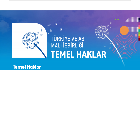
Temel Haklar
Sektör Koordinasyonunun
Güçlendirilmesi Projesi
> Proje Hakkında
> IPA Temel Haklar Alt Alanı
> IPA Temel Haklar Projeleri
> Lider Kurum Faaliyetleri