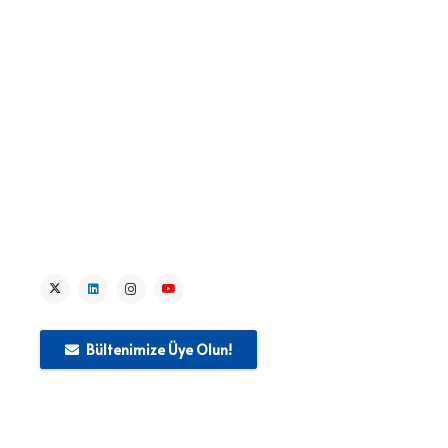
> Haberler
> Kaynak Merkezi
> Medya
> İletişim
Bültenimize Üye Olun!
Bu web sitesi Avrupa Birliği’nin mali desteğiyle üretilmiştir.