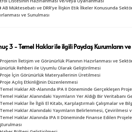
trol Listesinin Hazırlanması ve/veya Uyarlanması
0
AB Müktesebatı ve DRR’ye İlişkin Etik İlkeler Konusunda Sekt
ırlanması ve Sunulması
uç 3 - Temel Haklar ile ilgili Paydaş Kurumların v
Projenin İletişim ve Görünürlük Planının Hazırlanması ve Sektö
ünürlük Rehberi ile Uyumlu Olarak Geliştirilmesi
Proje İçin Görünürlük Materyallerinin Üretilmesi
Proje Açılış Etkinliğinin Düzenlenmesi
Temel Haklar Alt-Alanında IPA II Döneminde Gerçekleşen Projel
Temel Haklar Alanındaki Yayımların Yer Aldığı Bir Veritabanı Gel
Temel Haklar İle İlgili El Kitabı, Karşılaştırmalı Çalışmalar ve Bi
Temel Haklar Alanındaki Yayımların Belirlenmesi, Çevirilmesi 
Temel Haklar Alanında IPA II Döneminde Finanse Edilen Projele
şturulması
Haber Bülteni Geliştirilmesi