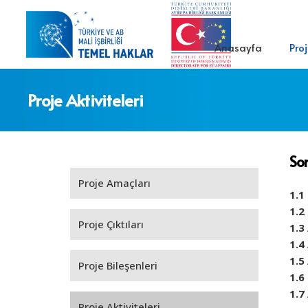
Anasayfa
Pro
Proje Aktiviteleri
Son
Proje Amaçları
1.1
1.2
Proje Çıktıları
1.3
1.4
1.5
Proje Bileşenleri
1.6
1.7
Proje Aktiviteleri