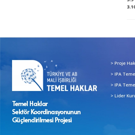
3.1
> Proje Ha
> IPA Temel
> IPA Temel
> Lider Kur
Temel Haklar
Sektör Koordinasyonunun
Güçlendirilmesi Projesi