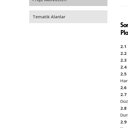
Tematik Alanlar
So
Pla
2.1
2.2
2.3
2.4
2.5
Har
2.6
2.7
Düz
2.8
Dur
2.9