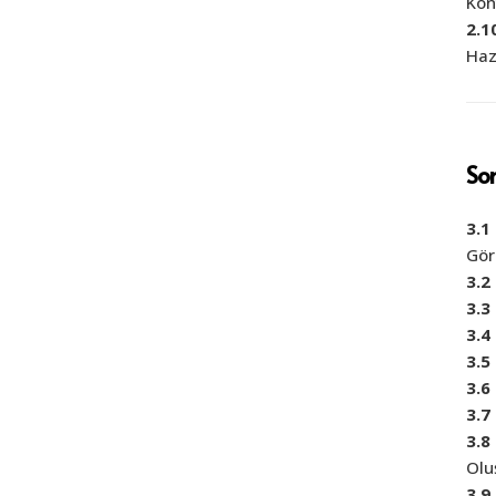
Kon
2.1
Haz
Son
3.1
Gör
3.2
3.3
3.4
3.5
3.6
3.7
3.8
Olu
3.9