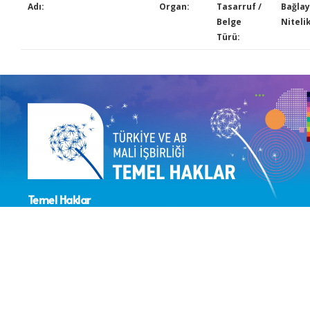
Adı:
Organ:
Tasarruf /
Bağlayı
Belge
Nitelik
Türü:
Temel Haklar
Sektör Koordinasyonunun
Güçlendirilmesi Projesi
> Proje Hakkında