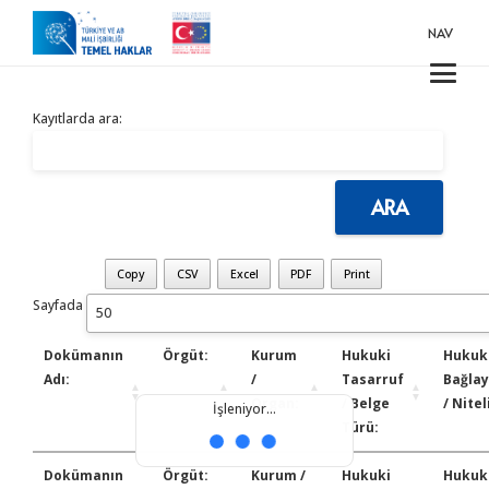
NAV
Kayıtlarda ara:
Copy
CSV
Excel
PDF
Print
Sayfada
Dokümanın
Örgüt:
Kurum
Hukuki
Hukuk
Adı:
/
Tasarruf
Bağlay
Organ:
/ Belge
/ Nitel
İşleniyor...
Türü:
Dokümanın
Örgüt:
Kurum /
Hukuki
Hukuk