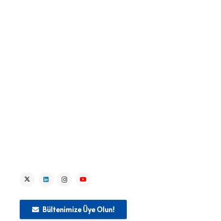
> IPA Temel Haklar Alt Alanı
> IPA Temel Haklar Projeleri
> Lider Kurum Faaliyetleri
> Haberler
> Kaynak Merkezi
> Medya
> İletişim
Bültenimize Üye Olun!