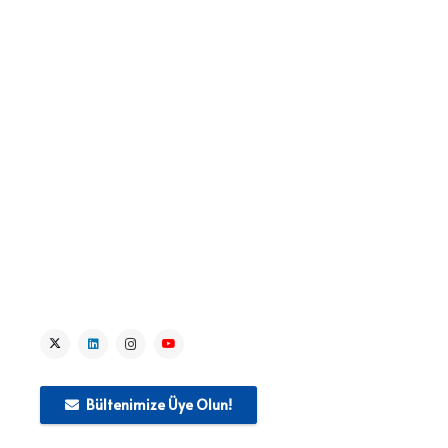
> IPA Temel Haklar Projeleri
> Lider Kurum Faaliyetleri
> Haberler
> Kaynak Merkezi
> Medya
> İletişim
Bültenimize Üye Olun!