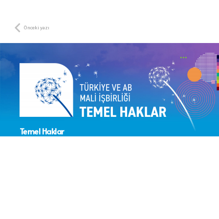
Önceki yazı
Temel Haklar
Sektör Koordinasyonunun
Güçlendirilmesi Projesi
> Proje Hakkında
> IPA Temel Haklar Alt Alanı